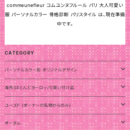
commeunefleur コムユンヌフルール パリ 大人可愛い
服 パーソナルカラー 骨格診断 パリスタイル は、現在準備
中です。
CATEGORY
パーソナルカラー別 オリジナルデザイン
サマー
海外(ほとんどヨーロッパ)買い付け品
ウェーブ
ウインター
サマー
ユーズド (オーナーの私物からのみ)
骨格スタイルナチュラル
骨格スタイル
スプリング
ウインター
パーソナルカラーオータム
オータム