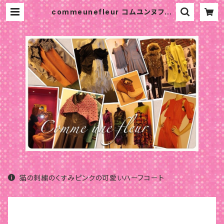
commeunefleur コムユンヌフル
ール パリ 大人可愛い服 パーソナル
カラー 骨格診断 パリスタイル
猫の刺繍のくすみピンクの可愛いハーフコート