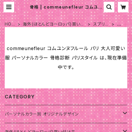
骨格 | commeunefleur コムユン
ヌフルール パリ 大人可愛い服 パーソ
ナルカラー 骨格診断 パリスタイル
HOM
海外(ほとんどヨーロッパ)買い付
スプリン
骨
E
け品
グ
格
commeunefleur コムユンヌフルール パリ 大人可愛い
服 パーソナルカラー 骨格診断 パリスタイル は、現在準備
中です。
CATEGORY
パーソナルカラー別 オリジナルデザイン
サマー
海外(ほとんどヨーロッパ)買い付け品