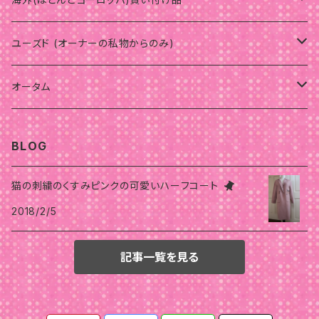
ウェーブ
ウインター
サマー
ユーズド (オーナーの私物からのみ)
骨格スタイルナチュラル
骨格スタイル
スプリング
ウインター
パーソナルカラーオータム
オータム
骨格スタイルストレート
ストレート
ストレート
骨格スタイルウェーブ
骨格スタイルナチュラル
オータム
スプリング
ウインター
オータム
BLOG
骨格スタイルウェーブ
ナチュラル
ウェーブ
ストレート
ウェーブ
ウェーブ
骨格
ストレート
オータム
サマー
スプリング
猫の刺繍のくすみピンクの可愛いハーフコート
ウェーブ
ナチュラル
ウェーブ
ナチュラル
2018/2/5
ナチュラル
ストレート
ウェーブ
ナチュラル
ストレート
ストレート
スプリング
サマー
ナチュラル
ストレート
ナチュラル
ナチュラル
ウェーブ
ウェーブ
ナチュラル
記事一覧を見る
ストレート
オータム
ウインター
ウェーブ
骨格スタイルストレート
ナチュラル
ウェーブ
ウェーブ
ストレート
ストレート