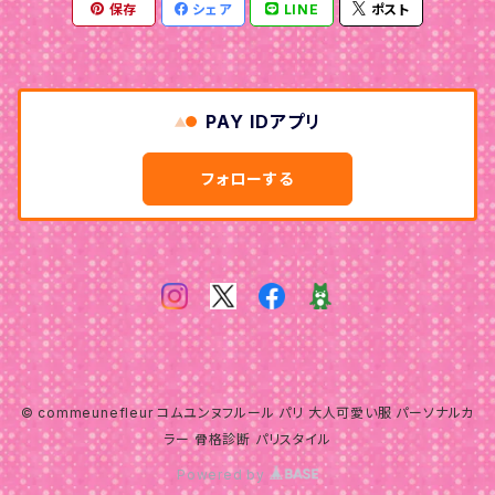
保存
シェア
LINE
ポスト
ナチュラル
ウェーブ
ウェーブ
ナチュラル
ナチュラル
PAY IDアプリ
フォローする
© commeunefleur コムユンヌフルール パリ 大人可愛い服 パーソナルカ
ラー 骨格診断 パリスタイル
Powered by