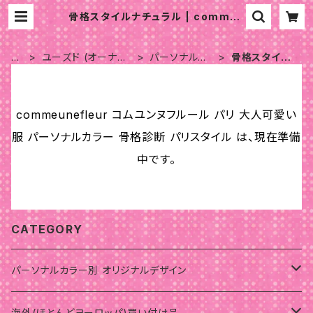
骨格スタイルナチュラル | commeu
nefleur コムユンヌフルール パリ 大
人可愛い服 パーソナルカラー 骨格診
断 パリスタイル
H
ユーズド (オーナー
パーソナルカ
骨格スタイル
O
の私物からのみ)
ラーオータム
ナチュラル
M
E
commeunefleur コムユンヌフルール パリ 大人可愛い
服 パーソナルカラー 骨格診断 パリスタイル は、現在準備
中です。
CATEGORY
パーソナルカラー別 オリジナルデザイン
サマー
海外(ほとんどヨーロッパ)買い付け品