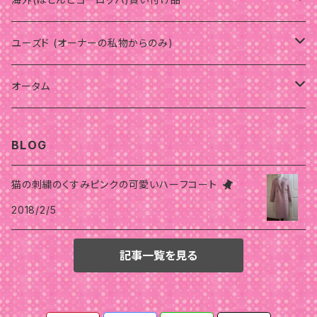
ウェーブ
ウインター
サマー
ユーズド (オーナーの私物からのみ)
骨格スタイルナチュラル
骨格スタイル
スプリング
ウインター
パーソナルカラーオータム
オータム
骨格スタイルストレート
ストレート
ストレート
骨格スタイルウェーブ
骨格スタイルナチュラル
オータム
スプリング
ウインター
オータム
BLOG
骨格スタイルウェーブ
ナチュラル
ウェーブ
ストレート
ウェーブ
ウェーブ
骨格
ストレート
オータム
サマー
スプリング
猫の刺繍のくすみピンクの可愛いハーフコート
ウェーブ
ナチュラル
ウェーブ
ナチュラル
2018/2/5
ナチュラル
ストレート
ウェーブ
ナチュラル
ストレート
ストレート
スプリング
サマー
ナチュラル
ストレート
ナチュラル
ナチュラル
ウェーブ
ウェーブ
ナチュラル
記事一覧を見る
ストレート
オータム
ウインター
ウェーブ
骨格スタイルストレート
ナチュラル
ウェーブ
ウェーブ
ストレート
ストレート