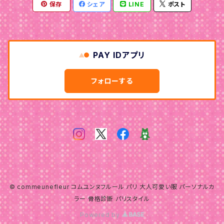
保存
シェア
LINE
ポスト
ナチュラル
ウェーブ
ウェーブ
ナチュラル
ナチュラル
PAY IDアプリ
フォローする
© commeunefleur コムユンヌフルール パリ 大人可愛い服 パーソナルカ
ラー 骨格診断 パリスタイル
Powered by