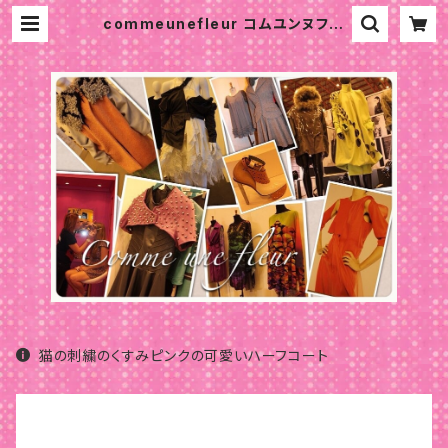
commeunefleur コムユンヌフル
ール パリ 大人可愛い服 パーソナル
カラー 骨格診断 パリスタイル
猫の刺繍のくすみピンクの可愛いハーフコート