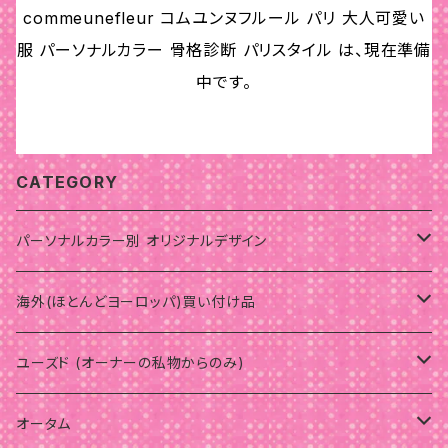
commeunefleur コムユンヌフルール パリ 大人可愛い
服 パーソナルカラー 骨格診断 パリスタイル は、現在準備
中です。
CATEGORY
パーソナルカラー別 オリジナルデザイン
サマー
海外(ほとんどヨーロッパ)買い付け品
ウェーブ
ウインター
サマー
ユーズド (オーナーの私物からのみ)
骨格スタイルナチュラル
骨格スタイル
スプリング
ウインター
パーソナルカラーオータム
オータム