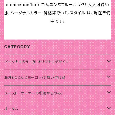
commeunefleur コムユンヌフルール パリ 大人可愛い
服 パーソナルカラー 骨格診断 パリスタイル は、現在準備
中です。
CATEGORY
パーソナルカラー別 オリジナルデザイン
サマー
海外(ほとんどヨーロッパ)買い付け品
ウェーブ
ウインター
サマー
ユーズド (オーナーの私物からのみ)
骨格スタイルナチュラル
骨格スタイル
スプリング
ウインター
パーソナルカラーオータム
オータム