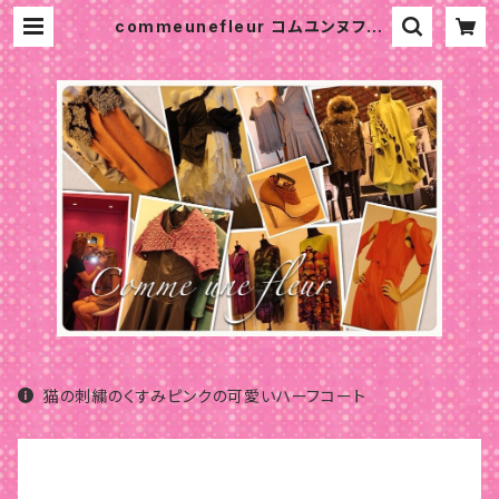
commeunefleur コムユンヌフル
ール パリ 大人可愛い服 パーソナル
カラー 骨格診断 パリスタイル
猫の刺繍のくすみピンクの可愛いハーフコート